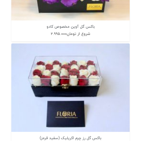
باکس گل آوین مخصوص کادو
شروع از
تومان
۲.۹۹۵.۰۰۰
باکس گل رز چرم اکریلیک (سفید قرمز)