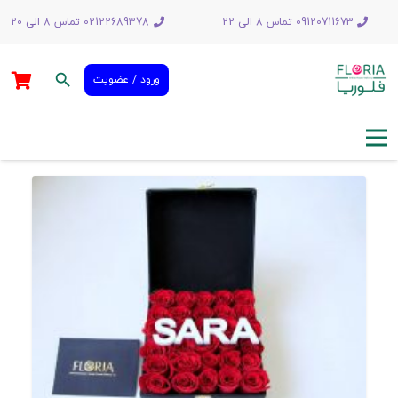
09120711673 تماس 8 الی 22
02122689378 تماس 8 الی 20
search
ورود / عضویت