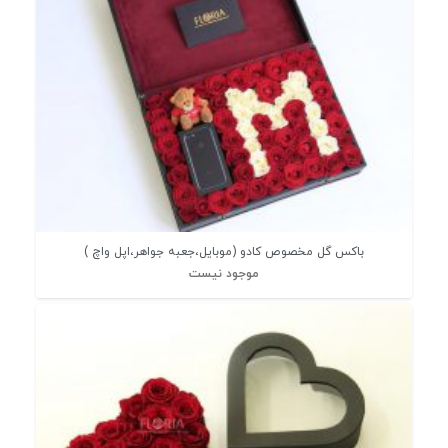
باکس گل مخصوص کادو (موبایل،جعبه جواهر،اپل واچ )
موجود نیست