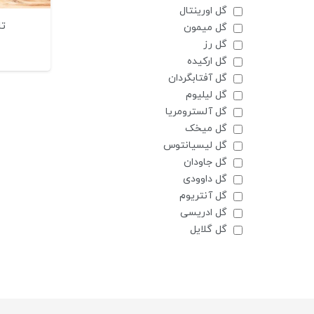
گل اورینتال
تا
گل میمون
گل رز
گل ارکیده
گل آفتابگردان
گل لیلیوم
گل آلسترومریا
گل میخک
گل لیسیانتوس
گل جاودان
گل داوودی
گل آنتریوم
گل ادریسی
گل گلایل