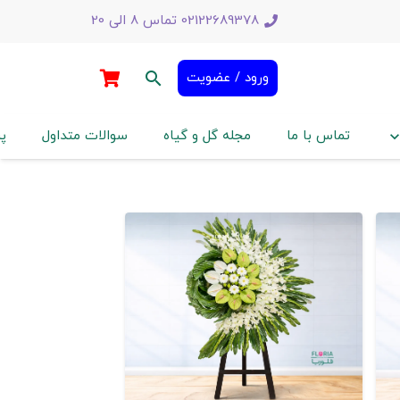
02122689378 تماس 8 الی 20
search
ورود / عضویت
تماس با ما
مجله گل و گیاه
سوالات متداول
پ