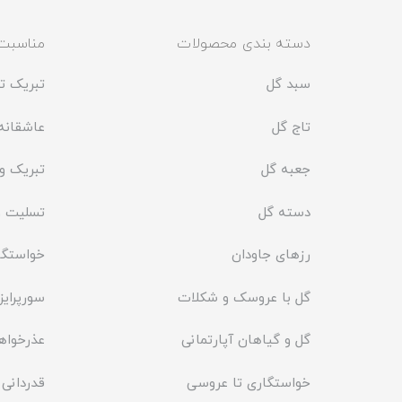
دسته بندی محصولات
مناسبت
سبد گل
تبریک تو
تاج گل
عاشقانه 
جعبه گل
تبریک و
دسته گل
تسلیت و
رزهای جاودان
خواستگا
گل با عروسک و شکلات
سورپرایز
گل و گیاهان آپارتمانی
عذرخواه
خواستگاری تا عروسی
قدردانی 