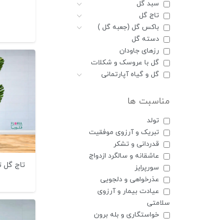
سبد گل
تاج گل
باکس گل (جعبه گل )
دسته گل
رزهای جاودان
گل با عروسک و شکلات
گل و گیاه آپارتمانی
مناسبت ها
تولد
تبریک و آرزوی موفقیت
قدردانی و تشکر
عاشقانه و سالگرد ازدواج
تاج گل 
سورپرایز
عذرخواهی و دلجویی
عیادت بیمار و آرزوی
سلامتی
خواستگاری و بله برون