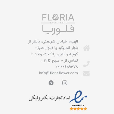
الهیه، خیابان شریعتی، بالاتر از
بلوار اندرزگو. یا (بلوار صبا)،
کوچه رضایی، پلاک 4، واحد 2
تماس از 8 صبح تا 19 :
02122689378
info@floriaflower.com