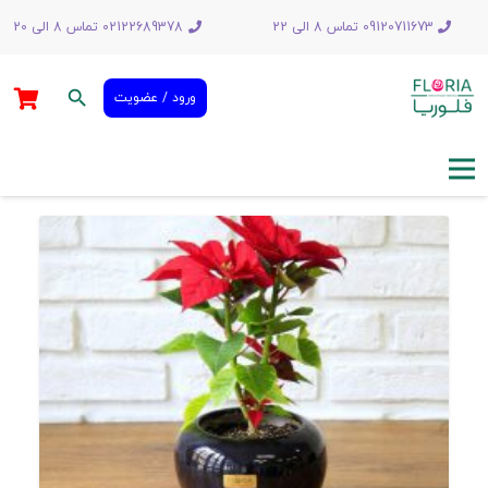
09120711673 تماس 8 الی 22
02122689378 تماس 8 الی 20
search
ورود / عضویت