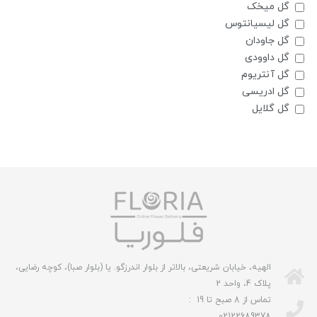
گل میخک
گل لیسیانتوس
گل جاودان
گل داوودی
گل آنتریوم
گل ادریسی
گل گلایل
الهیه، خیابان شریعتی، بالاتر از بلوار اندرزگو. یا (بلوار صبا)، کوچه رضایی،
پلاک 4، واحد 2
تماس از 8 صبح تا 19 :
02122689378