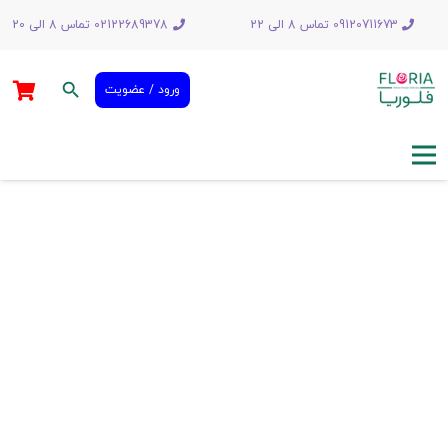
09120711673 تماس 8 الی 22
02122689378 تماس 8 الی 20
search
ورود / عضویت