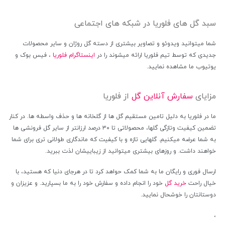
سبد گل های فلوریا در شبکه های اجتماعی
شما میتوانید ویدوئو و تصاویر بیشتری از دسته گل روژان و سایر محصولات
جدیدی که توسط تیم فلوریا ارائه میشوند را در
اینستاگرام فلوریا
، فیس بوک و
یوتیوب ما مشاهده نمایید.
مزایای
سفارش آنلاین گل
از فلوریا
ما در فلوریا به دلیل تامین مستقیم گل ها از گلخانه ها و حذف واسطه ها. در کنار
تضمین کیفیت وتازگی گلها، محصولاتی تا ۳۰ درصد ارزانتر از سایر گل فرونشی ها
به شما عرضه میکنیم. گلهایی تازه و با کیفیت که ماندگاری طولانی تری برای شما
خواهند داشت. و روزهای بیشتری میتوانید از زیباییشان لذت ببرید.
ارسال فوری و رایگان ما به شما کمک حواهد کرد تا در هرجای دنیا که هستید، با
خیال راحت
خرید گل
خود را انجام داده و سفارش خود را به ما بسپارید. و عزیزان و
دوستانتان را خوشحال نمایید.
،