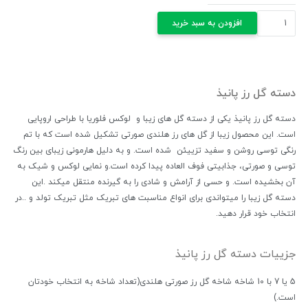
دسته
افزودن به سبد خرید
گل
رز
پانیذ
عدد
دسته گل رز پانیذ
دسته گل رز پانیذ یکی از دسته گل های زیبا و لوکس فلوریا با طراحی اروپایی
است. این محصول زیبا از گل های رز هلندی صورتی تشکیل شده است که با تم
رنگی توسی روشن و سفید تزییئن شده است. و به دلیل هارمونی زیبای بین رنگ
توسی و صورتی، جذابیتی فوف العاده پیدا کرده است.و نمایی لوکس و شیک به
آن بخشیده است. و حسی از آرامش و شادی را به گیرنده منتقل میکند .این
دسته گل زیبا را میتواندی برای انواع مناسبت های تبریک مثل تبریک تولد و ..در
انتخاب خود قرار دهید.
جزییات دسته گل رز پانیذ
5 یا 7 با 10 شاخه شاخه گل رز صورتی هلندی(تعداد شاخه به انتخاب خودتان
است.)