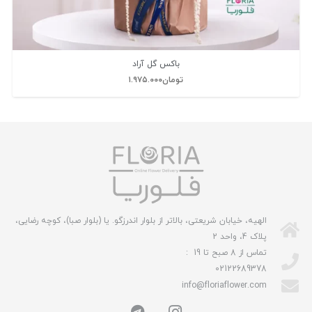
باکس گل آراد
تومان
۱.۹۷۵.۰۰۰
الهیه، خیابان شریعتی، بالاتر از بلوار اندرزگو. یا (بلوار صبا)، کوچه رضایی،
پلاک 4، واحد 2
تماس از 8 صبح تا 19 :
02122689378
info@floriaflower.com