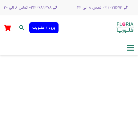
09120711673 تماس 8 الی 22
02122689378 تماس 8 الی 20
search
ورود / عضویت