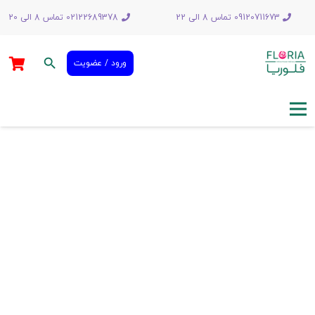
09120711673 تماس 8 الی 22
02122689378 تماس 8 الی 20
search
ورود / عضویت