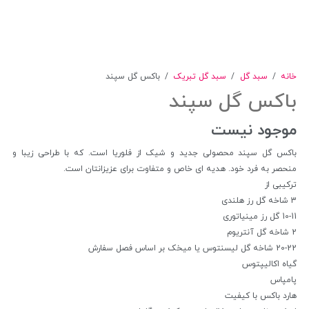
خانه
/
سبد گل
/
سبد گل تبریک
/
باکس گل سپند
باکس گل سپند
موجود نیست
باکس گل سپند محصولی جدید و شیک از فلوریا است. که با طراحی زیبا و
منحصر به فرد خود. هدیه ای خاص و متفاوت برای عزیزانتان است.
ترکیبی از
3 شاخه گل رز هلندی
10-11 گل رز مینیاتوری
2 شاخه گل آنتریوم
20-22 شاخه گل لیسنتوس یا میخک بر اساس فصل سفارش
گیاه اکالیپتوس
پامپاس
هارد باکس با کیفیت