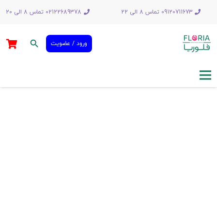
09120711673 تماس 8 الی 22
02122689378 تماس 8 الی 20
search
ورود / عضویت