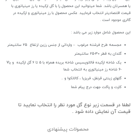
(۲)
یا همسرتان باشد. شما میتوانید این محصول را با گل ارکیده یا رز مینیاتوری با
عدد
قیمت اقتصادیتر انتخاب فرمایید. عکس محصول با رز مینیاتوری و ارکیده در
گالری موجود است .
این محصول شامل موارد زیر می باشد :
مجسمه طرح فرشته مرغوب – وارداتی از جنس رزین ارتفاع 25 سانتیمتر
گلدان به قطر 30-25 سانتیمتر
یک شاخه ارکیده فالانوپسیس شاخه بریده همراه با ۵ تا ۶ گل ارکیده و یا7
-6 شاخه رز مینیاتوری به انتخاب شما
گلهای زینتی قرنفل، فریزیا ، کالانکوا و ..
کارت و پاکت جهت درج پیام شما
لطفا در قسمت زیر نوع گل مورد نظر را انتخاب نمایید تا
قیمت آن نمایش داده شود .
محصولات پیشنهادی