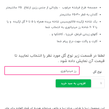
مجسمه طرح فرشته مرغوب – وارداتی از جنس رزین ارتفاع 25 سانتیمتر
گلدان به قطر 30-25 سانتیمتر
یک شاخه ارکیده فالانوپسیس شاخه بریده همراه با ۵ تا ۶ گل ارکیده و یا
یا 7 -6 شاخه رز مینیاتوری به انتخاب شما
گلهای زینتی قرنفل، فریزیا ، کالانکوا و ..
کارت و پاکت جهت درج پیام شما
لطفا در قسمت زیر نوع گل مورد نظر را انتخاب نمایید تا
قیمت آن نمایش داده شود .
نوع گل
سبد
افزودن به سبد خرید
گل
و
مجسمه
فرشته
این محصول زیبا با طراحی ویژه زیبا و خاص میتواند هدیه ای فوق العاده برای مادر