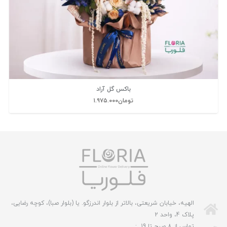
باکس گل آراد
تومان
۱.۹۷۵.۰۰۰
الهیه، خیابان شریعتی، بالاتر از بلوار اندرزگو. یا (بلوار صبا)، کوچه رضایی،
پلاک 4، واحد 2
تماس از 8 صبح تا 19 :