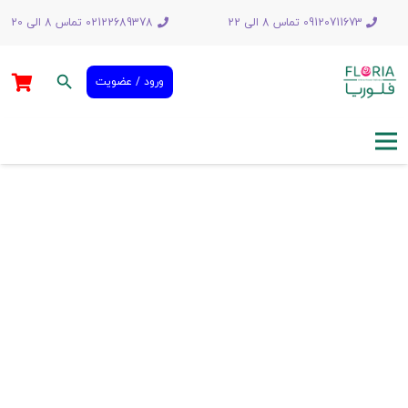
09120711673 تماس 8 الی 22
02122689378 تماس 8 الی 20
search
ورود / عضویت