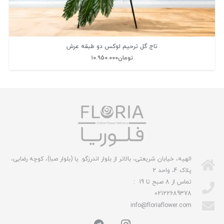
تاج گل ترحیم لوکس دو طبقه عرش
تومان
۱۰.۹۵۰.۰۰۰
الهیه، خیابان شریعتی، بالاتر از بلوار اندرزگو. یا (بلوار صبا)، کوچه رضایی،
پلاک 4، واحد 2
تماس از 8 صبح تا 19 :
02122689378
info@floriaflower.com