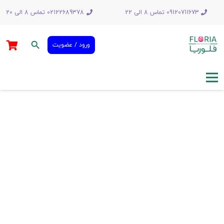
09120711673 تماس 8 الی 22
02122689378 تماس 8 الی 20
search
ورود / عضویت