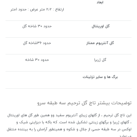
ابعاد
ارتفاع : ۲٫۲ متر عرض : حدود 1متر
گل اورینتال
حدود 30 شاخه گل
گل آنتریوم ممتاز
حدود 36شاخه گل
گل ژربرا
حدود 30 شاخه
برگ ها و سایر تزئینات
توضیحات بیشتر تاج گل ترحیم سه طبقه سرو
این تاج گل ترحیم ، از گلهای زیبای آنتریوم سفید وو همین طور گل های اورینتال
، گلهای ژربرا و برگهای زینتی تشکیل شده است. که باکه با دیزاینی شیک و
لوکس در سه طبقه حسی از جلال و شکوه و همینطور آرامش را به بیننده منتقل
مینماید.