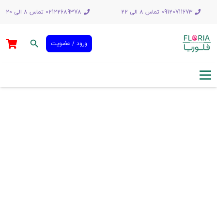
09120711673 تماس 8 الی 22
02122689378 تماس 8 الی 20
search
ورود / عضویت