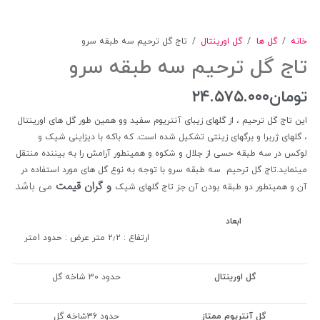
خانه
/
گل ها
/
گل اورینتال
/
تاج گل ترحیم سه طبقه سرو
تاج گل ترحیم سه طبقه سرو
تومان
۲۴.۵۷۵.۰۰۰
این تاج گل ترحیم ، از گلهای زیبای آنتریوم سفید وو همین طور گل های اورینتال
، گلهای ژربرا و برگهای زینتی تشکیل شده است. که باکه با دیزاینی شیک و
لوکس در سه طبقه حسی از جلال و شکوه و همینطور آرامش را به بیننده منتقل
مینماید.تاج گل ترحیم سه طبقه سرو با توجه به نوع گل های مورد استفاده در
و گران قیمت
می باشد
آن و همینطور دو طبقه بودن آن جز تاج گلهای شیک
ابعاد
ارتفاع : ۲٫۲ متر عرض : حدود 1متر
گل اورینتال
حدود 30 شاخه گل
گل آنتریوم ممتاز
حدود 36شاخه گل