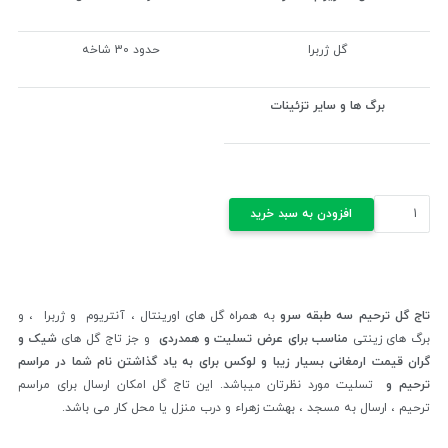
گل ژربرا
حدود 30 شاخه
برگ ها و سایر تزئینات
تاج
افزودن به سبد خرید
گل
ترحیم
سه
طبقه
تاج گل ترحیم سه طبقه سرو
به همراه گل های اورینتال ، آنتریوم و ژربرا ، و
سرو
برگ های زینتی
مناسب برای عرض تسلیت و همدردی
و جز تاج گل های
شیک و
عدد
گران قیمت ارمغانی بسیار زیبا و لوکس برای به یاد گذاشتن نام شما در مراسم
ترحیم و
تسلیت مورد نظرتان میباشد. این تاج گل امکان ارسال برای مراسم
ترحیم ، ارسال به مسجد ، بهشت زهراء و درب منزل یا محل کار می باشد.