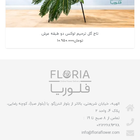
تاج گل ترحیم لوکس دو طبقه عرش
تومان
۱۰.۹۵۰.۰۰۰
الهیه، خیابان شریعتی، بالاتر از بلوار اندرزگو. یا (بلوار صبا)، کوچه رضایی،
پلاک 4، واحد 2
تماس از 8 صبح تا 19 :
02122689378
info@floriaflower.com