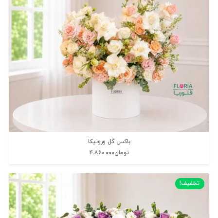
باکس گل ورونیکا
تومان
۴.۸۶۰.۰۰۰
تخفیف!