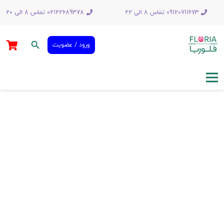
09120711673 تماس 8 الی 22
02122689378 تماس 8 الی 20
search
ورود / عضویت