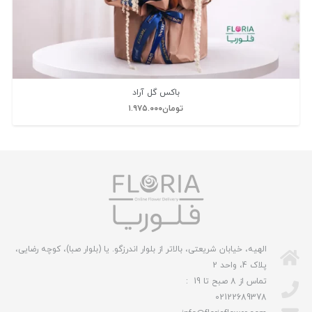
باکس گل آراد
تومان
۱.۹۷۵.۰۰۰
الهیه، خیابان شریعتی، بالاتر از بلوار اندرزگو. یا (بلوار صبا)، کوچه رضایی،
پلاک 4، واحد 2
تماس از 8 صبح تا 19 :
02122689378