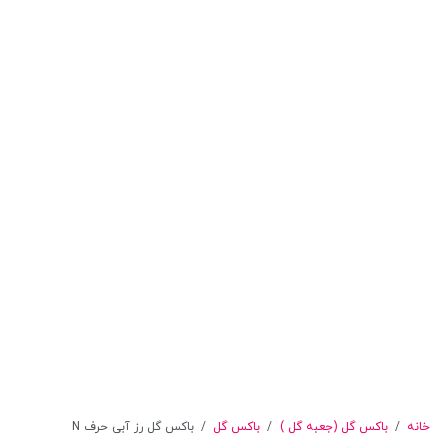
خانه
/
باکس گل (جعبه گل )
/
باکس گل
/
باکس گل رز آبی حرف N