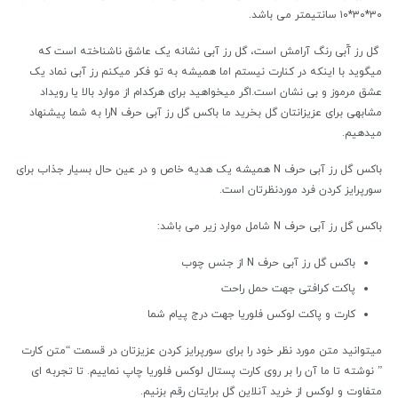
۳۰*۳۰*۱۰ سانتیمتر می باشد.
گل رز آّبی رنگ آرامش است، گل رز آبی نشانه یک عاشق ناشناخته است که
میگوید با اینکه در کنارت نیستم اما همیشه به تو فکر میکنم رز آبی نماد یک
عشق مرموز و بی نشان است.اگر میخواهید برای هرکدام از موارد بالا یا رویداد
مشابهی برای عزیزانتان گل بخرید ما باکس گل رز آبی حرف Nرا به شما پیشنهاد
میدهیم.
باکس گل رز آبی حرف N همیشه یک هدیه خاص و در عین حال بسیار جذاب برای
سورپرایز کردن فرد موردنظرتان است.
باکس گل رز آبی حرف N شامل موارد زیر می باشد:
باکس گل رز آبی حرف N از جنس چوب
پاکت کرافتی جهت حمل راحت
کارت و پاکت لوکس فلوریا جهت درج پیام شما
میتوانید متن مورد نظر خود را برای سورپرایز کردن عزیزتان در قسمت “متن کارت
” نوشته تا ما آن را بر روی کارت پستال لوکس فلوریا چاپ نماییم. تا تجربه ای
متفاوت و لوکس از خرید آنلاین گل برایتان رقم بزنیم.