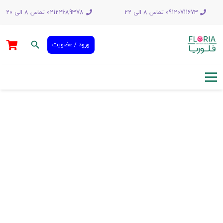
09120711673 تماس 8 الی 22
02122689378 تماس 8 الی 20
search
ورود / عضویت