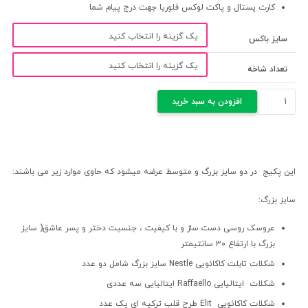
کارت پستال و پاکت لوکس فلوریا جهت درج پیام شما
سایز باکس
تعداد شاخه
پکیج
افزودن به سبد خرید
سورپرایز
روز
عشق
(جفت
این پکیج در دو سایز بزرگ و متوسط عرضه میشود که حاوی موارد زیر می باشند:
عاشق
بزرگ
سایز بزرگ:
)
عدد
عروسک روسی دست ساز و با کیفیت ، جنسیت دختر و پسر عاشق( سایز
بزرگ با ارتفاع ۳۰ سانتیمتر
شکلات تابلت کاکائویی Nestle سایز بزرگ شامل دو عدد
شکلات ایتالیایی Raffaello ایتالیایی سه عددی
شکلات کاکائویی Elit طرح قلب ترکیه ای یک عدد