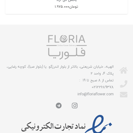
باکس گل آراد
تومان
۱.۹۷۵.۰۰۰
الهیه، خیابان شریعتی، بالاتر از بلوار اندرزگو. یا (بلوار صبا)، کوچه رضایی،
پلاک 4، واحد 2
تماس از 8 صبح تا 19 :
02122689378
info@floriaflower.com