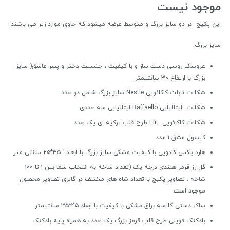
موجود نیست
این پکیج در دو سایز بزرگ و متوسط عرضه میشود که حاوی موارد زیر می باشند:
سایز بزرگ:
عروسک روسی دست ساز و با کیفیت ، جنسیت دختر و پسر عاشق( سایز
بزرگ با ارتفاع ۳۰ سانتیمتر
شکلات تابلت کاکائویی Nestle سایز بزرگ شامل دو عدد
شکلات ایتالیایی Raffaello ایتالیایی سه عددی
شکلات کاکائویی Elit طرح قلب ترکیه ای یک عدد
کپسول عشق ۱ عدد
هارد باکس کادویی با کیفیت مشکی سایز بزرگ با ابعاد : ۳۵*۲۵ سانتی متر
گل رز قرمز هلندی درجه یک (تعداد شاخه به انتخاب شما بین ۱ تا ۱۰۰
شاخه : تصاویر پکبج با تعداد شاه های مختلف در گالری تصاویر محصول
موجود است
ساک دستی گلاسه براق مشکی با کیفیت با ابعاد ۴۵*۳۵ سانتیمتر
بادکنک فویلی طرح قلب قرمز بزرگ یک عدد به همراه پایه بادکنک