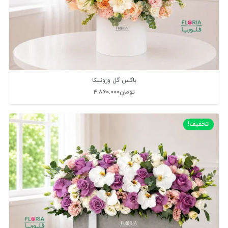
باکس گل ورونیکا
تومان
۴.۸۶۰.۰۰۰
تخفیف!