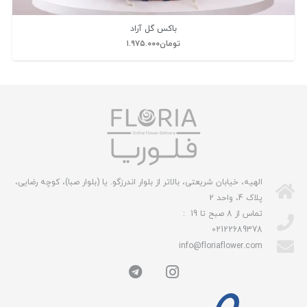
باکس گل آراد
تومان
۱.۹۷۵.۰۰۰
الهیه، خیابان شریعتی، بالاتر از بلوار اندرزگو. یا (بلوار صبا)، کوچه رضایی،
پلاک 4، واحد 2
تماس از 8 صبح تا 19 :
02122689378
info@floriaflower.com