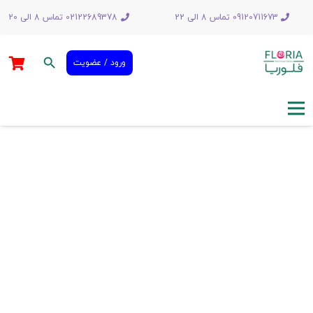
09120711673 تماس 8 الی 22
02122689378 تماس 8 الی 20
search
ورود / عضویت