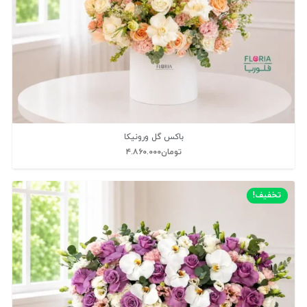
باکس گل ورونیکا
تومان
۴.۸۶۰.۰۰۰
تخفیف!