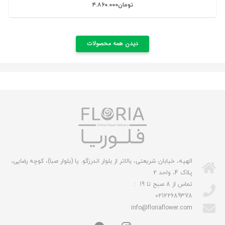
تومان
۴.۸۶۰.۰۰۰
دیدن همه محصولات
الهیه، خیابان شریعتی، بالاتر از بلوار اندرزگو. یا (بلوار صبا)، کوچه رضایی،
پلاک 4، واحد 2
تماس از 8 صبح تا 19 :
02122689378
info@floriaflower.com