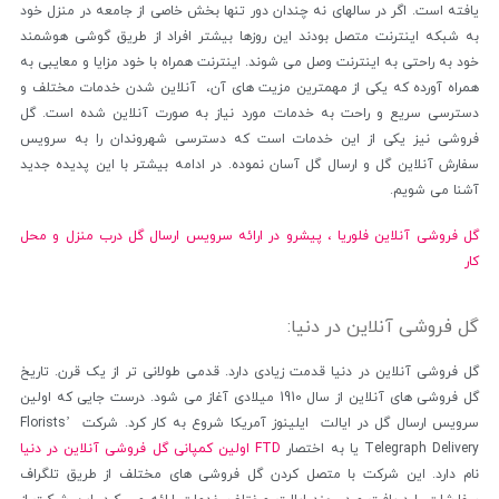
یافته است. اگر در سالهای نه چندان دور تنها بخش خاصی از جامعه در منزل خود
به شبکه اینترنت متصل بودند این روزها بیشتر افراد از طریق گوشی هوشمند
خود به راحتی به اینترنت وصل می شوند. اینترنت همراه با خود مزایا و معایبی به
همراه آورده که یکی از مهمترین مزیت های آن، آنلاین شدن خدمات مختلف و
دسترسی سریع و راحت به خدمات مورد نیاز به صورت آنلاین شده است. گل
فروشی نیز یکی از این خدمات است که دسترسی شهروندان را به سرویس
سفارش آنلاین گل و ارسال گل آسان نموده. در ادامه بیشتر با این پدیده جدید
آشنا می شویم.
گل فروشی آنلاین فلوریا ، پیشرو در ارائه سرویس ارسال گل درب منزل و محل
کار
گل فروشی آنلاین در دنیا:
گل فروشی آنلاین در دنیا قدمت زیادی دارد. قدمی طولانی تر از یک قرن. تاریخ
گل فروشی های آنلاین از سال 1910 میلادی آغاز می شود. درست جایی که اولین
سرویس ارسال گل در ایالت ایلینوز آمریکا شروع به کار کرد. شرکت Florists’
Telegraph Delivery یا به اختصار
FTD اولین کمپانی گل فروشی آنلاین در دنیا
نام دارد. این شرکت با متصل کردن گل فروشی های مختلف از طریق تلگراف