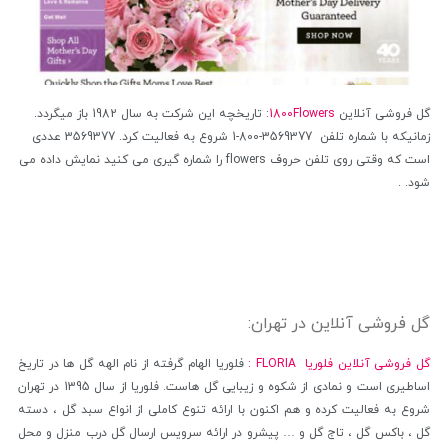
گل فروشی آنلاین
1800Flowers
: تاریخچه این شرکت به سال 1982 باز میگردد.
زمانیکه با شماره تلفن 3569377-800-1 شروع به فعالیت کرد. 3569377 عددی
است که وقتی روی تلفن حروف flowers را شماره گیری می کنید نمایش داده می
شود. .
گل فروشی آنلاین در تهران:
گل فروشی آنلاین فلوریا FLORIA :
فلوریا الهام گرفته از نام الهه گل ها در تاریخ
اساطیری است و نمادی از شکوه و زیبایی گل هاست. فلوریا از سال 1395 در تهران
شروع به فعالیت کرده و هم اکنون با ارائه تنوع کاملی از انواع سبد گل ، دسته
گل ، باکس گل ، تاج گل و … پیشرو در ارائه سرویس ارسال گل درب منزل و محل